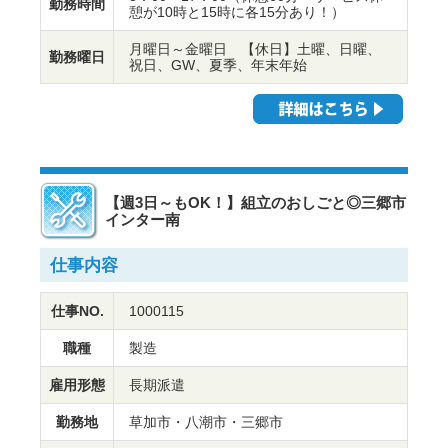
勤務時間
憩が10時と15時に各15分あり！）
月曜日～金曜日 【休日】土曜、日曜、
勤務曜日
祝日、GW、夏季、年末年始
【週3日～もOK！】組立のおしごと◎三郷市
インター南
仕事内容
仕事NO.
1000115
職種
製造
雇用形態
長期派遣
勤務地
草加市・八潮市・三郷市