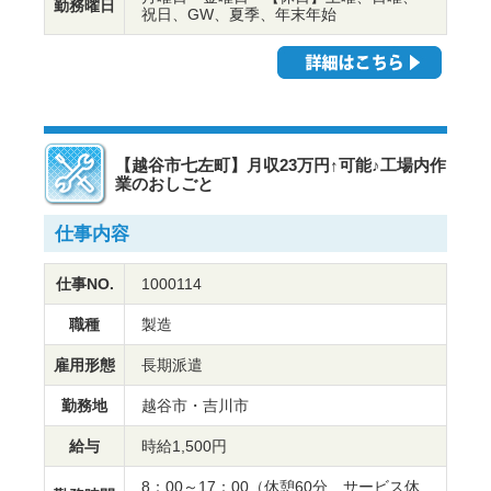
勤務曜日
祝日、GW、夏季、年末年始
【越谷市七左町】月収23万円↑可能♪工場内作
業のおしごと
仕事内容
仕事NO.
1000114
職種
製造
雇用形態
長期派遣
勤務地
越谷市・吉川市
給与
時給1,500円
8：00～17：00（休憩60分 サービス休