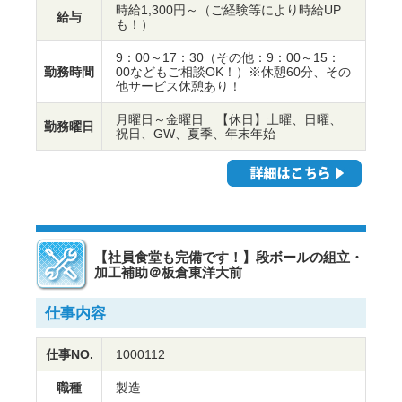
時給1,300円～（ご経験等により時給UP
給与
も！）
9：00～17：30（その他：9：00～15：
勤務時間
00などもご相談OK！）※休憩60分、その
他サービス休憩あり！
月曜日～金曜日 【休日】土曜、日曜、
勤務曜日
祝日、GW、夏季、年末年始
【社員食堂も完備です！】段ボールの組立・
加工補助＠板倉東洋大前
仕事内容
仕事NO.
1000112
職種
製造