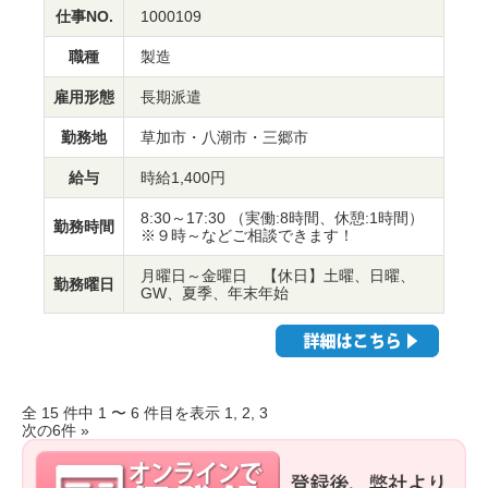
仕事NO.
1000109
職種
製造
雇用形態
長期派遣
勤務地
草加市・八潮市・三郷市
給与
時給1,400円
8:30～17:30 （実働:8時間、休憩:1時間）
勤務時間
※９時～などご相談できます！
月曜日～金曜日 【休日】土曜、日曜、
勤務曜日
GW、夏季、年末年始
全 15 件中 1 〜 6 件目を表示 1,
2
,
3
次の6件 »